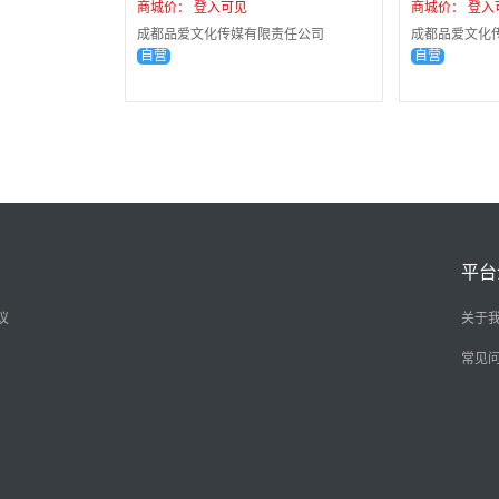
商城价： 登入可见
商城价： 登入
成都品爱文化传媒有限责任公司
成都品爱文化
自营
自营
平台
议
关于
常见