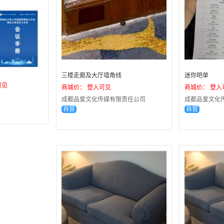
三楼走廊及大厅墙角线
迷你吧单
可见
商城价： 登入可见
商城价： 登入
成都品爱文化传媒有限责任公司
成都品爱文化
自营
自营