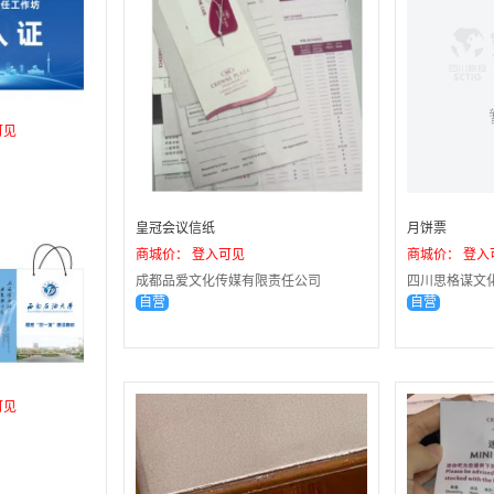
可见
皇冠会议信纸
月饼票
商城价： 登入可见
商城价： 登入
成都品爱文化传媒有限责任公司
四川思格谋文
自营
自营
可见