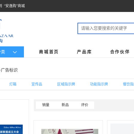
到 “安逸购”商城
分类
商城首页
产品库
合作伙伴
>广告标识
灯箱
宣传品
区域指示牌
功能指示牌
餐饮指
销量
新品
评价