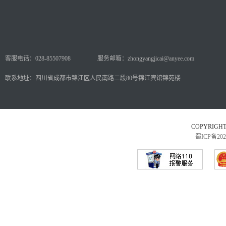
客服电话：028-85507908
服务邮箱：zhongyangjicai@anyee.com
联系地址：四川省成都市锦江区人民南路二段80号锦江宾馆锦苑楼
COPYRI
蜀ICP备202