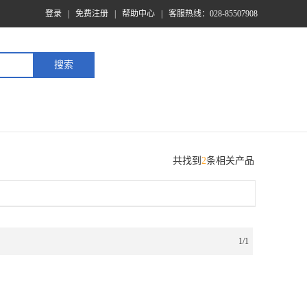
登录
|
免费注册
|
帮助中心
|
客服热线：028-85507908
共找到
2
条相关产品
1/1