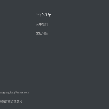
平台介绍
关于我们
常见问题
angjicai@anyee.com
号锦江宾馆锦苑楼