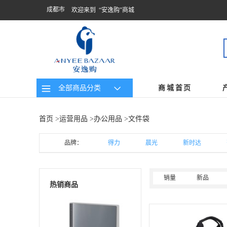
成都市
欢迎来到 “安逸购”商城
全部商品分类
商城首页
首页
>
运营用品
>
办公用品
>文件袋
品牌：
得力
晨光
新时达
销量
新品
热销商品