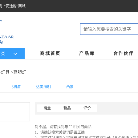
到 “安逸购”商城
分类
商城首页
产品库
合作伙伴
>
灯具
>豆胆灯
飞利浦
达美照明
西蒙
销量
新品
评价
对不起，没有找到与 "" 相关的商品
1、请确认搜索关键词是否正确