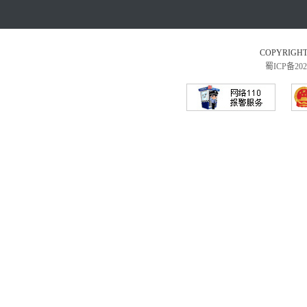
COPYRI
蜀ICP备202