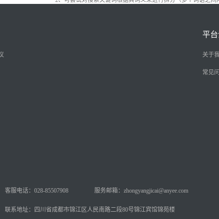
2、可尝试对搜索关键词根据其词义来进行拆分（多个词语之间
平台
议
关于
常见
客服电话：028-85507908
服务邮箱：zhongyangjicai@anyee.com
联系地址：四川省成都市锦江区人民南路二段80号锦江宾馆锦苑楼