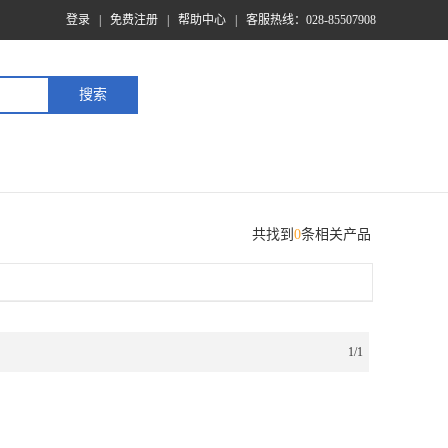
登录
|
免费注册
|
帮助中心
|
客服热线：028-85507908
共找到
0
条相关产品
1/1