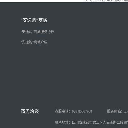
2、可尝试对搜索关键词根
“安逸购”商城
“安逸购”商城服务协议
“安逸购”商城介绍
客服电话：028-85507908
服务邮箱：zhongy
联系地址：四川省成都市锦江区人民南路二段80