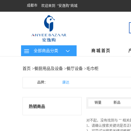
成都市
欢迎来到 “安逸购”商城
全部商品分类
商城首页
首页
>
餐厨用品及设备
>
餐厅设备
>毛巾柜
品牌：
康达
销量
新品
热销商品
对不起，没有找到与 "" 相
1、请确认搜索关键词是否正