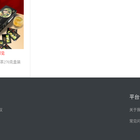
可见
茶270克盒装
平台
议
关于
常见