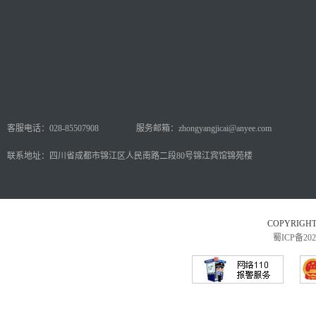
客服电话：028-85507908
服务邮箱：zhongyangjicai@anyee.com
联系地址：四川省成都市锦江区人民南路二段80号锦江宾馆锦苑楼
COPYRI
蜀ICP备202