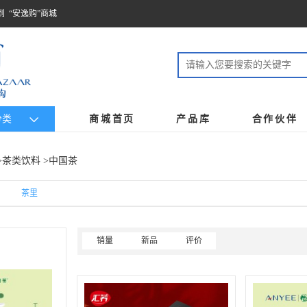
到 “安逸购”商城
分类
商城首页
产品库
合作伙伴
>
茶类饮料
>中国茶
茶里
销量
新品
评价