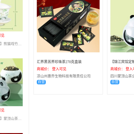
可见
【锦江宾馆定制】熊猫戏竹盖碗茶杯茶具
汇荞黑苦荞珍珠茶270克盒装
商城价： 登入可见
商城价： 登入
凉山州惠乔生物科技有限责任公司
四川蒙顶山茶
自营
自营
可见
【锦江宾馆定制】蒙顶山茶特级茉莉毛峰花茶熊猫罐装100g