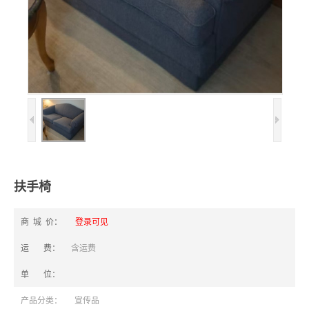
扶手椅
商 城 价：
登录可见
运 费：
含运费
单 位：
产品分类：
宣传品