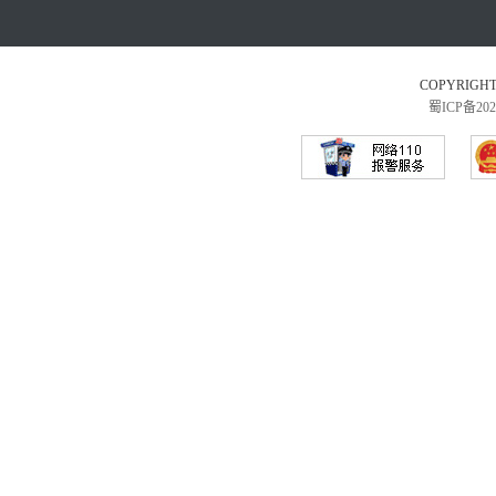
COPYRI
蜀ICP备202