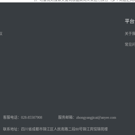
2、可尝试对搜索关键词根据其词义来进行拆分（多个词语之间
平台
议
关于
常见
客服电话：028-85507908
服务邮箱：zhongyangjicai@anyee.com
联系地址：四川省成都市锦江区人民南路二段80号锦江宾馆锦苑楼