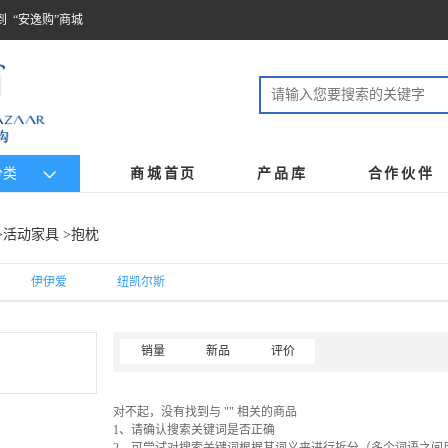
到 “安逸购”商城
分类
商城首页
产品库
合作伙伴
>
活动家具
>抱枕
伊伊爱
纽凯尔斯
销量
新品
评价
对不起，没有找到与 "" 相关的商品
1、请确认搜索关键词是否正确