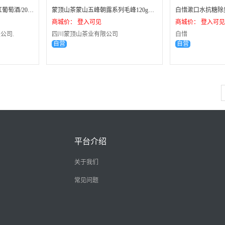
奔富BIN389赤霞珠设拉子红葡萄酒/2022年/750ml（城市版限量礼盒）
蒙顶山茶蒙山五峰朝露系列毛峰120g礼盒装
商城价： 登入可见
商城价： 登入可见
公司.
四川蒙顶山茶业有限公司
白惜
自营
自营
平台介绍
关于我们
常见问题