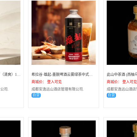
墨脱云雾绿茶中式精酿啤酒（清爽）1L*6
希拉谷·雄起-墨脱啤酒云雾绿茶中式精酿啤酒1L*6
此山中茶酒 (西柚乌龙
商城价： 登入可见
商城价： 登入可见
公司.
成都安逸远山酒店管理有限公司.
成都安逸远山酒店
自营
自营