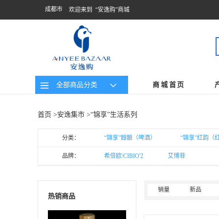
成都市
欢迎来到 “安逸购”商城
全部商品分类
商城首页
首页
>
安逸集市
>“锦享”生活系列
分类：
“锦享”醇酿（啤酒）
“锦享”红韵（
品牌：
希倍欧/CIBIO'2
艾博菲
销量
新品
热销商品