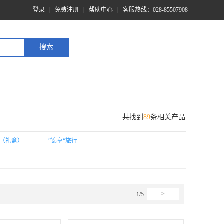
登录
|
免费注册
|
帮助中心
|
客服热线：028-85507908
共找到
89
条相关产品
节（礼盒）
”锦享“旅行
>
1/5