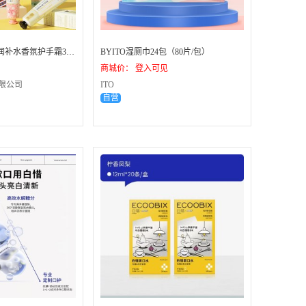
Cibio'2泰国保湿滋润补水香氛护手霜3支装礼盒伴手礼-曼谷周末 32盒
BYITO湿厕巾24包（80片/包）
商城价： 登入可见
限公司
ITO
自营