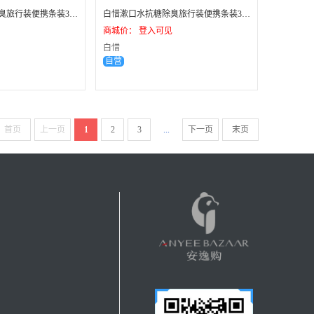
白惜漱口水抗糖除臭旅行装便携条装36盒（箱）--莓语初茶
白惜漱口水抗糖除臭旅行装便携条装36盒（1箱）--柠香凤梨
商城价： 登入可见
白惜
自营
首页
上一页
1
2
3
...
下一页
末页