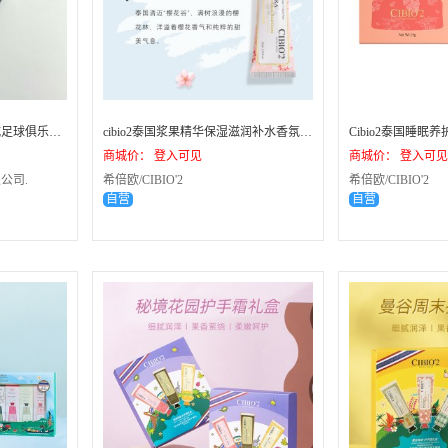
希拉谷酒庄红葡萄酒（蓉城足球俱乐部纪念版）750ml*1（买1赠1，限时特惠）
cibio2泰国浆果精华保湿滋润补水香氛护手霜便携35ml/支 - 96支（1箱）
商城价： 登入可见
商城价： 登入可见
公司.
希倍欧/CIBIO'2
希倍欧/CIBIO'2
自营
自营