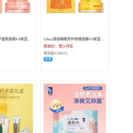
Cibio2泰国睡眠养护蜜桃唇膜4.0保湿补水去死皮角质淡化唇纹 - 96瓶（1箱）
Cibio2泰国睡眠养护柑橘唇膜4.0保湿补水去死皮角质淡化唇纹 - 96瓶（1箱）
商城价： 登入可见
希倍欧/CIBIO'2
自营