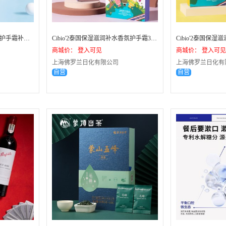
Cibio'2泰国假日奇遇七件套护手霜补水保湿便携护手霜伴手礼-20盒
Cibio'2泰国保湿滋润补水香氛护手霜3支装礼盒伴手礼-秘境花园 32盒
商城价： 登入可见
商城价： 登入可见
上海佛罗兰日化有限公司
上海佛罗兰日化有
自营
自营