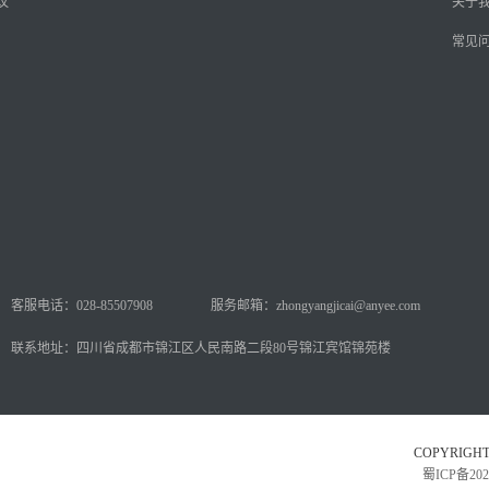
议
关于
常见
客服电话：028-85507908
服务邮箱：zhongyangjicai@anyee.com
联系地址：四川省成都市锦江区人民南路二段80号锦江宾馆锦苑楼
COPYRI
蜀ICP备202