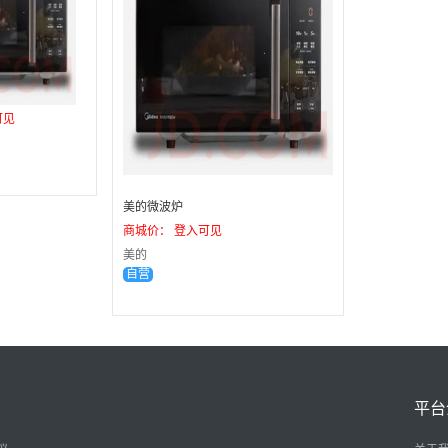
可见
美的微波炉
商城价： 登入可见
美的
自营
平台