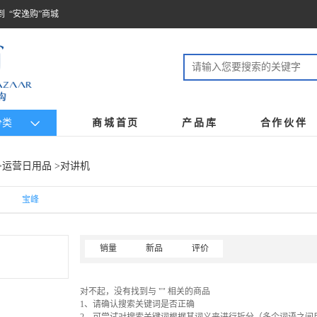
到 “安逸购”商城
分类
商城首页
产品库
合作伙伴
>
运营日用品
>对讲机
宝峰
销量
新品
评价
对不起，没有找到与 "" 相关的商品
1、请确认搜索关键词是否正确