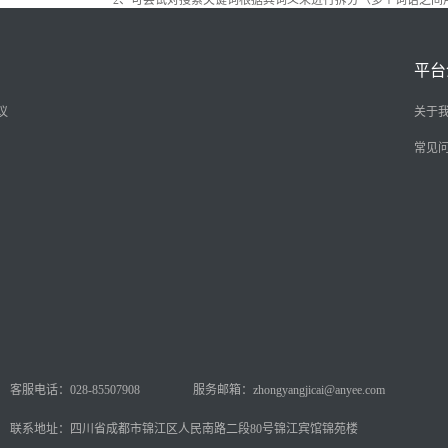
2、可尝试对搜索关键词根据其词义来进行拆分（多个词语之间
平台
议
关于
常见
客服电话：028-85507908
服务邮箱：zhongyangjicai@anyee.com
联系地址：四川省成都市锦江区人民南路二段80号锦江宾馆锦苑楼