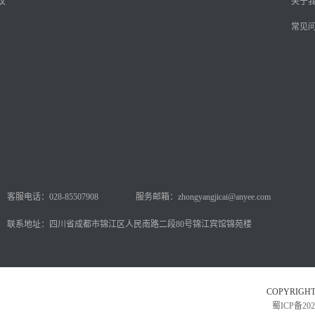
议
关于
常见
客服电话：028-85507908
服务邮箱：zhongyangjicai@anyee.com
联系地址：四川省成都市锦江区人民南路二段80号锦江宾馆锦苑楼
COPYRI
蜀ICP备202