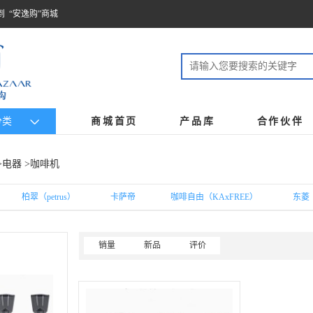
到 “安逸购”商城
分类
商城首页
产品库
合作伙伴
>
电器
>咖啡机
柏翠（petrus）
卡萨帝
咖啡自由（KAxFREE）
东菱（
销量
新品
评价