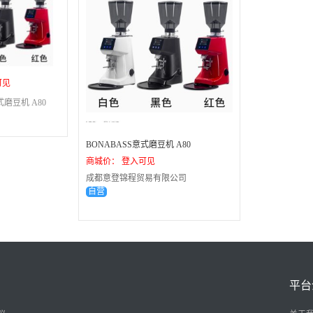
可见
式磨豆机 A80
BONABASS意式磨豆机 A80
商城价： 登入可见
成都意登锦程贸易有限公司
自营
平台