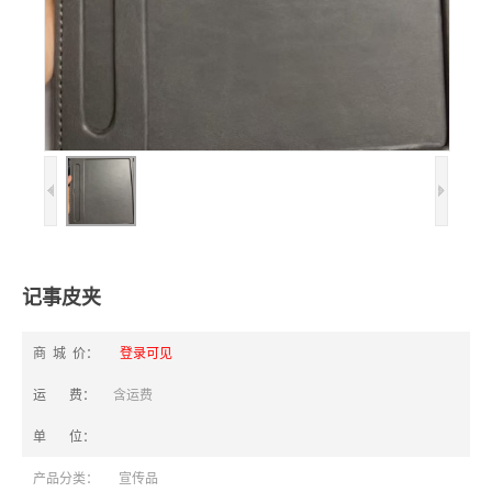
记事皮夹
商 城 价：
登录可见
运 费：
含运费
单 位：
产品分类：
宣传品