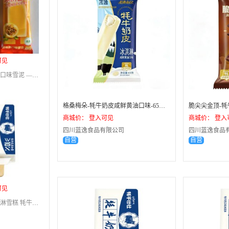
可见
冰川密码百香果口味雪泥 —百香果口味/82克/40支/箱
格桑梅朵-牦牛奶皮咸鲜黄油口味-65克*30支
商城价： 登入可见
商城价： 登入
四川蓝逸食品有限公司
四川蓝逸食品
自营
自营
可见
蓝逸牦牛乳冰淇淋雪糕 牦牛奶砖-牦牛奶口味/75克/40支/箱