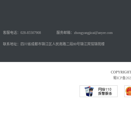
客服电话：028-85507908
服务邮箱：zhongyangjicai@anyee.com
联系地址：四川省成都市锦江区人民南路二段80号锦江宾馆锦苑楼
COPYRI
蜀ICP备202