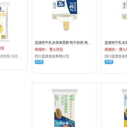
蓝逸牦牛乳冰淇淋雪糕 牦牛奶砖-牦牛奶口味/75克/40支/箱
可见
商城价： 登入可见
商城价： 登入
蓝逸牦牛乳冰淇淋雪糕 玛吉奶酪-0蔗糖酸乳酪口味/72克/24支/箱
四川蓝逸食品有限公司
四川蓝逸食品
自营
自营