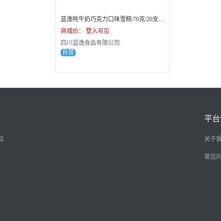
蓝逸牦牛奶巧克力口味雪糕/70克/20支/箱
商城价： 登入可见
四川蓝逸食品有限公司
自营
平台
议
关于
常见