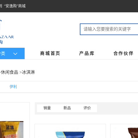
到 “安逸购”商城
分类
商城首页
产品库
合作伙伴
>
休闲食品
>冰淇淋
伊利
销量
新品
评价