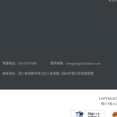
常见
客服电话：028-85507908
服务邮箱：zhongyangjicai@anyee.com
联系地址：四川省成都市锦江区人民南路二段80号锦江宾馆锦苑楼
COPYRI
蜀ICP备202