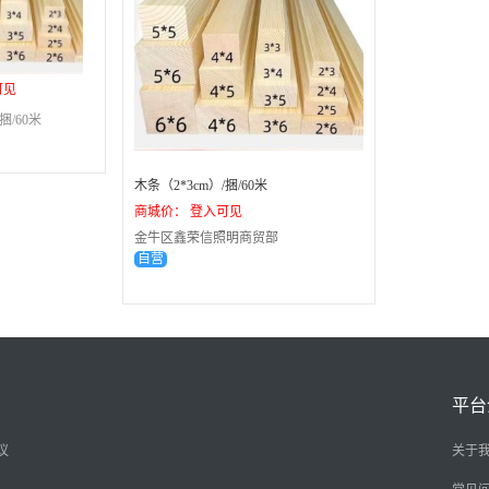
可见
捆/60米
木条（2*3cm）/捆/60米
商城价： 登入可见
金牛区鑫荣信照明商贸部
自营
平台
议
关于