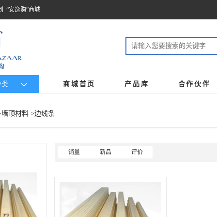
到 “安逸购”商城
分类
商城首页
产品库
合作伙伴
>
墙顶材料
>边线条
销量
新品
评价