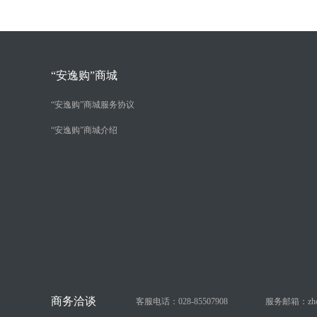
“安逸购”商城
“安逸购”商城服务协议
“安逸购”商城介绍
客服电话：028-85507908
服务邮箱：zhongy