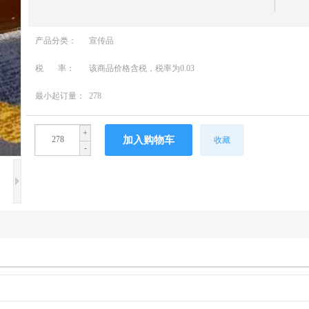
产品分类：
宣传品
税 率：
该商品价格含税，税率为0.03
最小起订量：
278
+
收藏
-