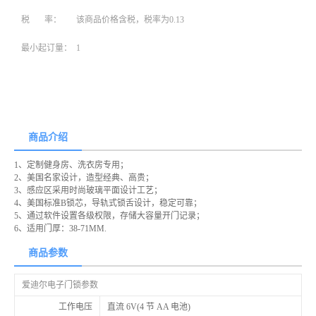
税 率：
该商品价格含税，税率为0.13
最小起订量：
1
商品介绍
1、定制健身房、洗衣房专用；
2、美国名家设计，造型经典、高贵；
3、感应区采用时尚玻璃平面设计工艺；
4、美国标准B锁芯，导轨式锁舌设计，稳定可靠；
5、通过软件设置各级权限，存储大容量开门记录；
6、适用门厚：38-71MM.
商品参数
爱迪尔电子门锁参数
工作电压
直流 6V(4 节 AA 电池)