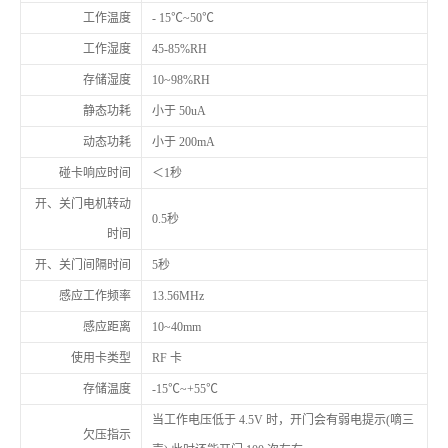
工作温度
- 15℃~50℃
工作湿度
45-85%RH
存储湿度
10~98%RH
静态功耗
小于 50uA
动态功耗
小于 200mA
碰卡响应时间
＜1秒
开、关门电机转动
0.5秒
时间
开、关门间隔时间
5秒
感应工作频率
13.56MHz
感应距离
10~40mm
使用卡类型
RF 卡
存储温度
-15℃~+55℃
当工作电压低于 4.5V 时，开门会有弱电提示(嘀三
欠压指示