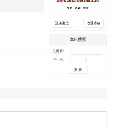
进店逛逛
收藏本店
本店搜索
关键字：
-
价 格：
搜 索