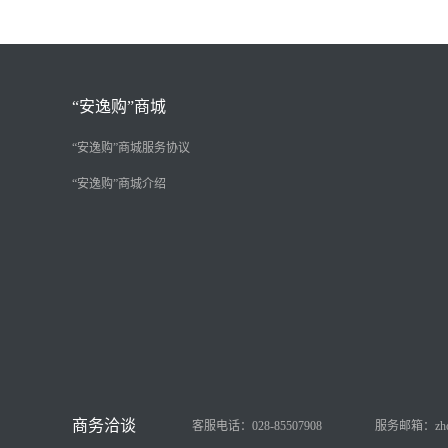
“安逸购”商城
“安逸购”商城服务协议
“安逸购”商城介绍
客服电话：028-85507908
服务邮箱：zhongy