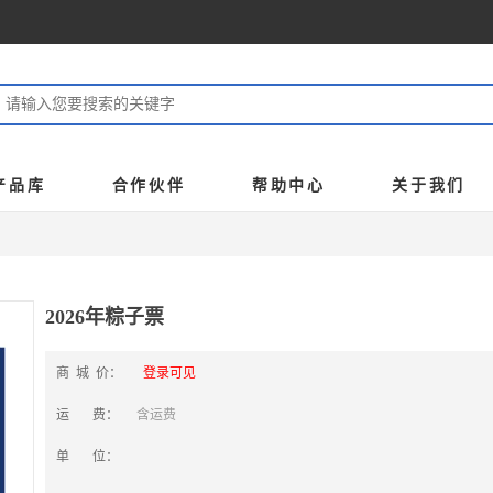
产品库
合作伙伴
帮助中心
关于我们
2026年粽子票
商 城 价：
登录可见
运 费：
含运费
单 位：