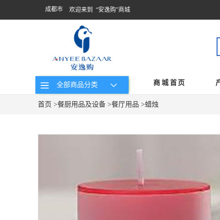
成都市
欢迎来到 “安逸购”商城
商城首页
全部商品分类
首页
>
餐厨用品及设备
>
餐厅用品
>
蜡烛