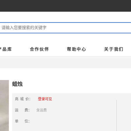
产品库
合作伙伴
帮助中心
关于我们
蜡烛
商 城 价：
登录可见
运 费：
含运费
单 位：