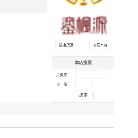
进店逛逛
收藏本店
本店搜索
关键字：
-
价 格：
搜 索