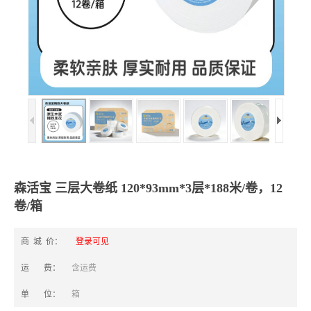
森活宝 三层大卷纸 120*93mm*3层*188米/卷，12
卷/箱
商 城 价：
登录可见
运 费：
含运费
单 位：
箱