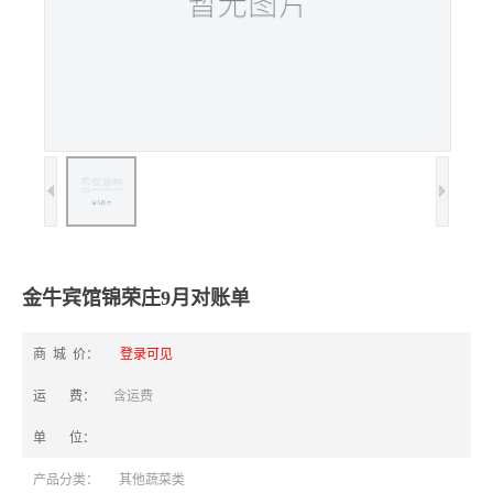
金牛宾馆锦荣庄9月对账单
商 城 价：
登录可见
运 费：
含运费
单 位：
产品分类：
其他蔬菜类