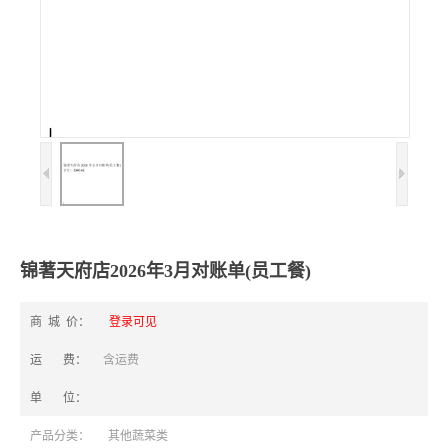
锦著天府店2026年3月对账单(员工餐)
商 城 价：
登录可见
运 费：
含运费
单 位：
产品分类：
其他蔬菜类