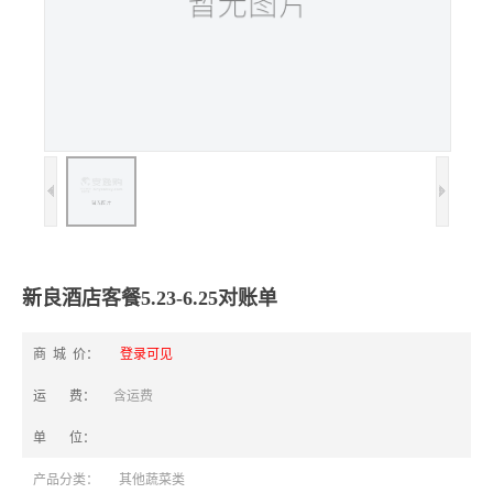
新良酒店客餐5.23-6.25对账单
商 城 价：
登录可见
运 费：
含运费
单 位：
产品分类：
其他蔬菜类