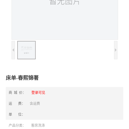
床单-春熙锦著
商 城 价：
登录可见
运 费：
含运费
单 位：
产品分类：
客房洗涤