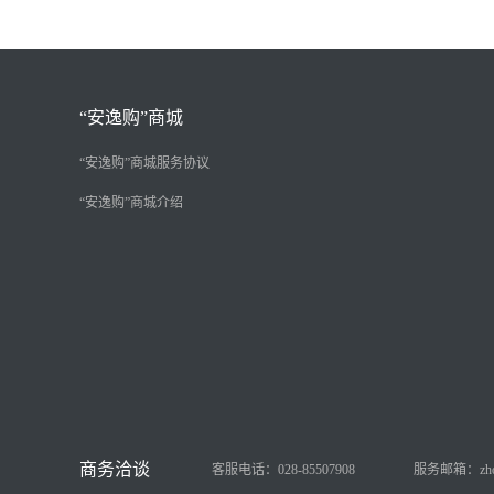
“安逸购”商城
“安逸购”商城服务协议
“安逸购”商城介绍
客服电话：028-85507908
服务邮箱：zhongy