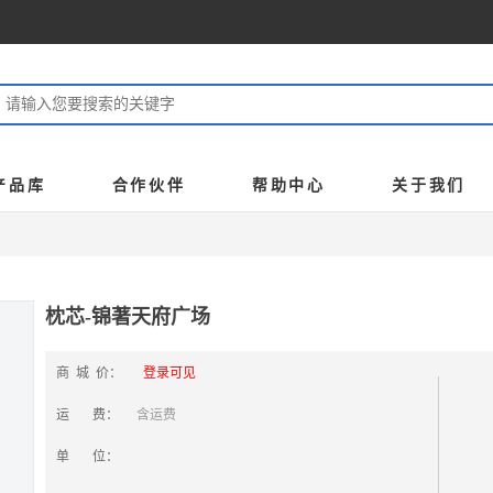
产品库
合作伙伴
帮助中心
关于我们
枕芯-锦著天府广场
商 城 价：
登录可见
运 费：
含运费
单 位：