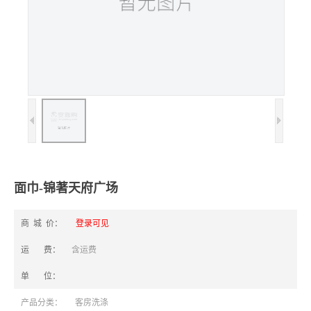
面巾-锦著天府广场
商 城 价：
登录可见
运 费：
含运费
单 位：
产品分类：
客房洗涤