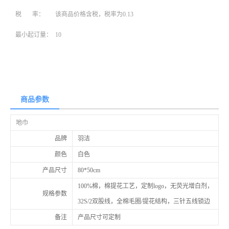
税 率：
该商品价格含税，税率为0.13
最小起订量：
10
商品参数
地巾
品牌
羽洁
颜色
白色
产品尺寸
80*50cm
100%棉，棉提花工艺，定制logo，无荧光增白剂，
规格参数
32S/2双股线，全棉毛圈/提花结构，三针五线锁边
备注
产品尺寸可定制