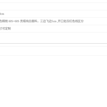
0cm
精梳 60S×60S 贡缎纯白面料，三边飞边5cm ,开口处压红色线区分
寸可定制