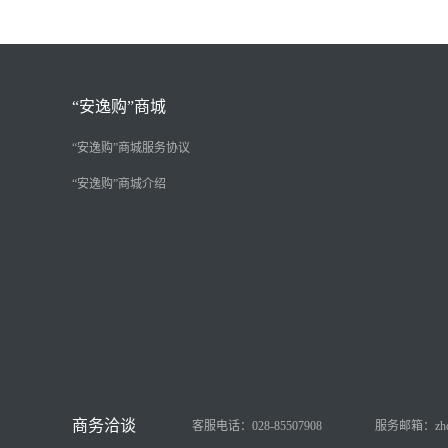
“安逸购”商城
“安逸购”商城服务协议
“安逸购”商城介绍
客服电话：028-85507908
服务邮箱：zhongy