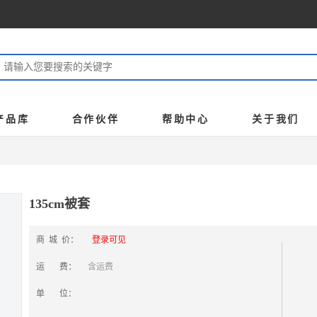
产品库
合作伙伴
帮助中心
关于我们
135cm被套
商 城 价：
登录可见
运 费：
含运费
单 位：