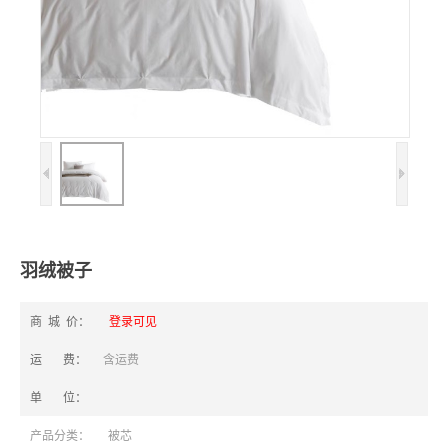
羽绒被子
商 城 价：
登录可见
运 费：
含运费
单 位：
产品分类：
被芯