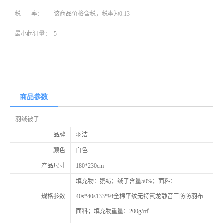
税 率：
该商品价格含税，税率为0.13
最小起订量：
5
商品参数
羽绒被子
品牌
羽洁
颜色
白色
产品尺寸
180*230cm
填充物：鹅绒；绒子含量50%；面料：
规格参数
40s*40s133*98全棉平纹无特氟龙静音三防防羽布
面料；填充物重量：200g/㎡