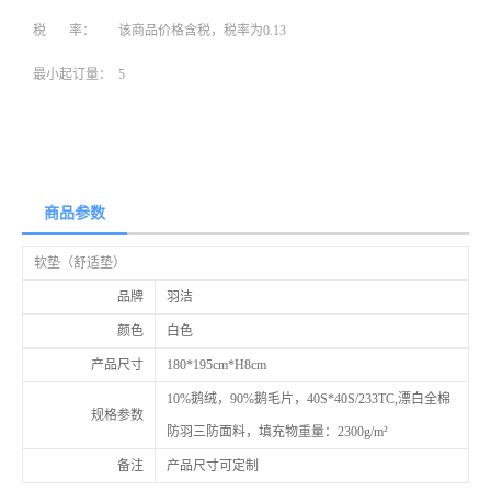
税 率：
该商品价格含税，税率为0.13
最小起订量：
5
商品参数
软垫（舒适垫）
品牌
羽洁
颜色
白色
产品尺寸
180*195cm*H8cm
10%鹅绒，90%鹅毛片，40S*40S/233TC,漂白全棉
规格参数
防羽三防面料，填充物重量：2300g/m²
备注
产品尺寸可定制