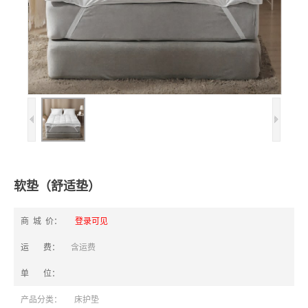
软垫（舒适垫）
商 城 价：
登录可见
运 费：
含运费
单 位：
产品分类：
床护垫