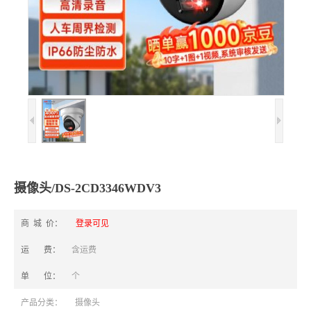
摄像头/DS-2CD3346WDV3
商 城 价：
登录可见
运 费：
含运费
单 位：
个
产品分类：
摄像头