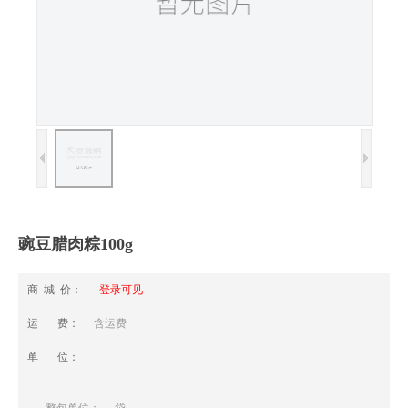
豌豆腊肉粽100g
商 城 价：
登录可见
运 费：
含运费
单 位：