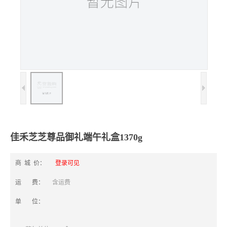
佳禾芝芝尊品御礼端午礼盒1370g
商 城 价：
登录可见
运 费：
含运费
单 位：