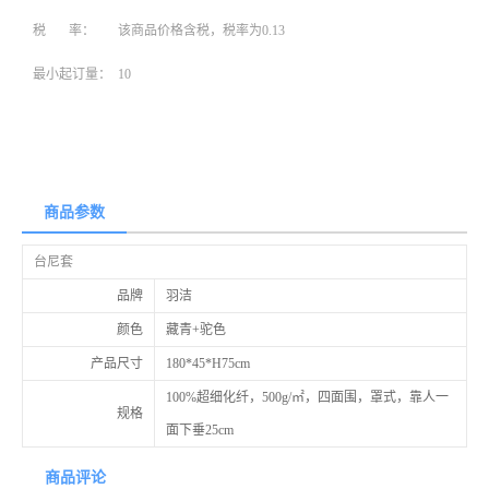
税 率：
该商品价格含税，税率为0.13
最小起订量：
10
商品参数
台尼套
品牌
羽洁
颜色
藏青+驼色
产品尺寸
180*45*H75cm
100%超细化纤，500g/㎡，四面围，罩式，靠人一
规格
面下垂25cm
商品评论