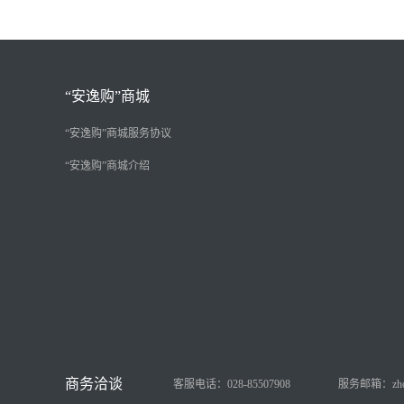
“安逸购”商城
“安逸购”商城服务协议
“安逸购”商城介绍
客服电话：028-85507908
服务邮箱：zhongy