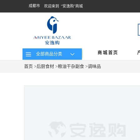
成都市
欢迎来到 “安逸购”商城
商城首页
全部商品分类
首页
>
后厨食材
>
粮油干杂副食
>
调味品