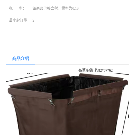
税 率：
该商品价格含税，税率为0.13
最小起订量：
2
商品介绍
布草车袋 约82*57*62