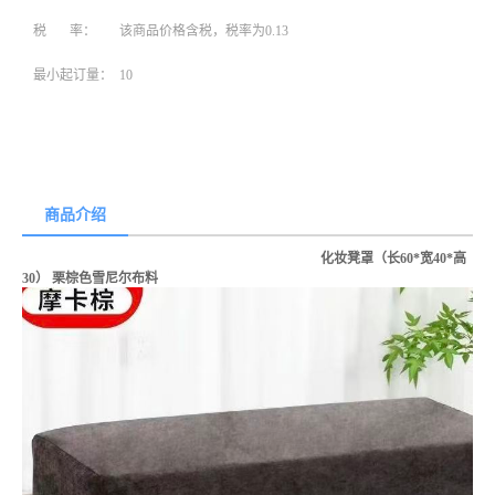
税 率：
该商品价格含税，税率为0.13
最小起订量：
10
商品介绍
化妆凳罩（长60*宽40*高
30） 栗棕色雪尼尔布料