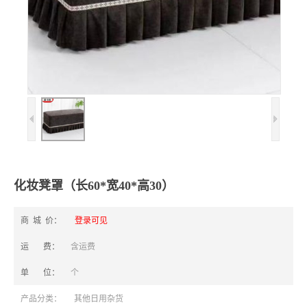
化妆凳罩（长60*宽40*高30）
商 城 价：
登录可见
运 费：
含运费
单 位：
个
产品分类：
其他日用杂货