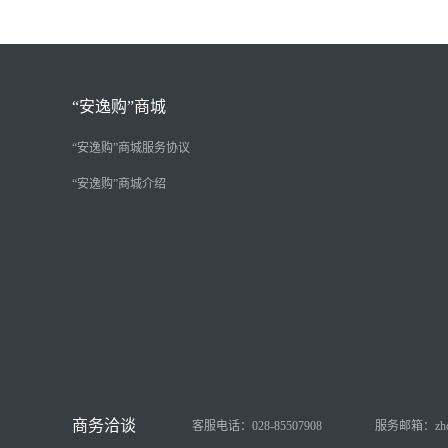
“安逸购”商城
“安逸购”商城服务协议
“安逸购”商城介绍
客服电话：028-85507908
服务邮箱：zhongy