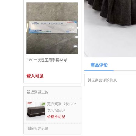
PVC一次性医用手套/M号
商品评论
登入可见
暂无商品评论信息
最近浏览过的
更衣凳罩（长120*
宽40*高30）
价格不可见
清除历史记录