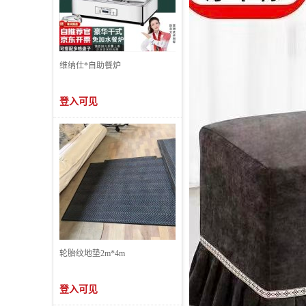
维纳仕*自助餐炉
登入可见
轮胎纹地垫2m*4m
登入可见