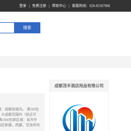
登录
|
免费注册
|
帮助中心
|
客服热线：028-85507908
成都茂丰酒店用品有限公司
：成都绕城内。 满500包
：大成都范围内（就近可
满1000包邮区域：省市外
地区新疆，西藏，甘孜阿坝
）