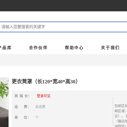
产品库
合作伙伴
帮助中心
关于我们
更衣凳罩（长120*宽40*高30）
商 城 价：
登录可见
包邮区域
运 费：
含运费
邮区域
议）。 
单 位：
个
（偏远
洲除外