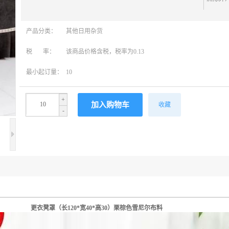
产品分类：
其他日用杂货
税 率：
该商品价格含税，税率为0.13
最小起订量：
10
+
收藏
-
更衣凳罩（长120*宽40*高30）栗棕色雪尼尔布料