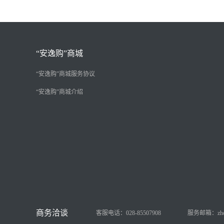
“安逸购”商城
“安逸购”商城服务协议
“安逸购”商城介绍
客服电话：028-85507908
服务邮箱：zhongy