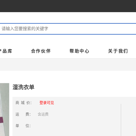
产品库
合作伙伴
帮助中心
关于我们
湿洗衣单
商 城 价：
登录可见
运 费：
含运费
单 位：