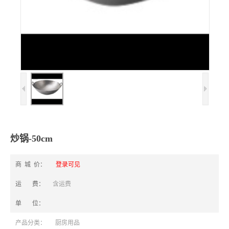
炒锅-50cm
商 城 价：
登录可见
运 费：
含运费
单 位：
产品分类：
厨房用品