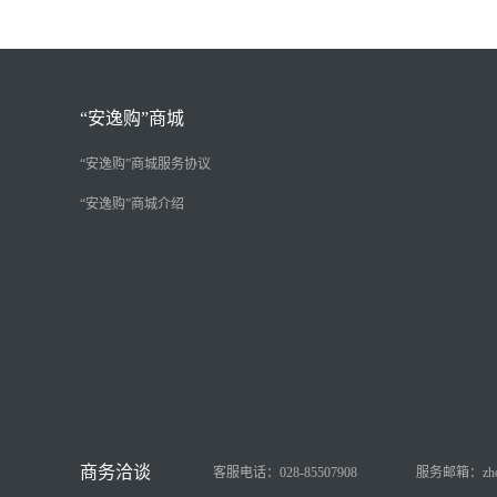
“安逸购”商城
“安逸购”商城服务协议
“安逸购”商城介绍
客服电话：028-85507908
服务邮箱：zhongy