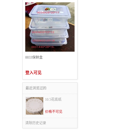
0033保鲜盒
登入可见
最近浏览过的
10.5花底纸
价格不可见
清除历史记录