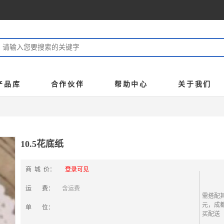
产品库
合作伙伴
帮助中心
关于我们
10.5花底纸
商 城 价：
登录可见
运 费：
含运费
需搭配其
元，成
单 位：
买配送