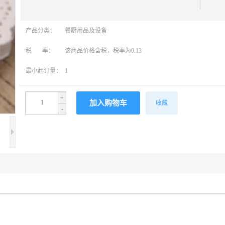
产品分类：
餐厨用品及设备
税 率：
该商品价格含税，税率为0.13
最小起订量：
1
+
收藏
-