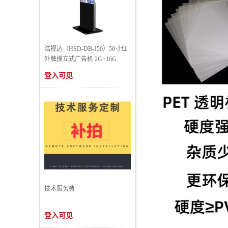
浩视达（HSD-DB-J50）50寸红
外触摸立式广告机 2G+16G
登入可见
技术服务费
登入可见