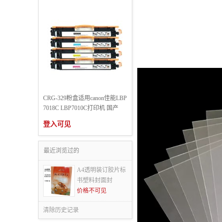
CRG-329粉盒适用canon佳能LBP
7018C LBP7010C打印机 国产
登入可见
最近浏览过的
A4透明装订胶片标
书塑料封面封
价格不可见
清除历史记录