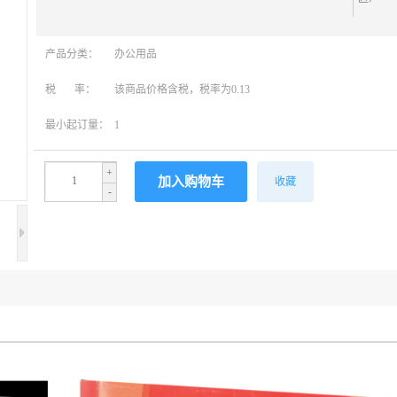
产品分类：
办公用品
税 率：
该商品价格含税，税率为0.13
最小起订量：
1
+
收藏
-