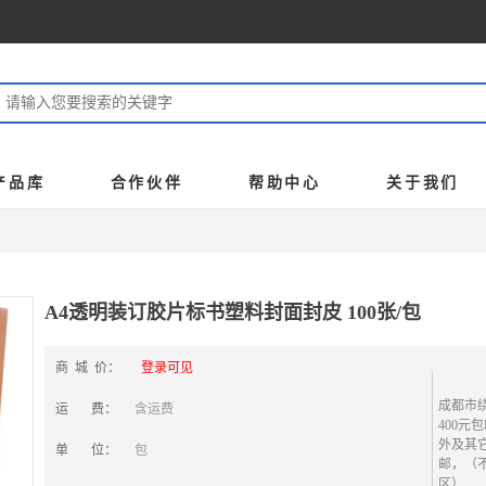
产品库
合作伙伴
帮助中心
关于我们
A4透明装订胶片标书塑料封面封皮 100张/包
商 城 价：
登录可见
成都市
运 费：
含运费
400元
外及其它
单 位：
包
邮，（
区）