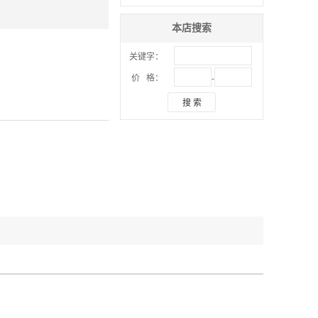
本店搜索
关键字：
-
价 格：
搜 索