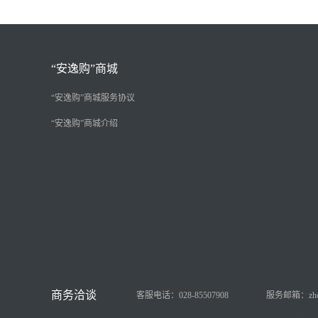
“安逸购”商城
“安逸购”商城服务协议
“安逸购”商城介绍
客服电话：028-85507908
服务邮箱：zhongy