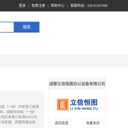
登录
|
免费注册
|
帮助中心
|
客服热线：028-85507908
成都立信恒图办公设备有限公司
绕城（一绕）内单笔订单满
包邮，成都市绕城（一绕）
地区单笔订单满800元包
不含新疆、西藏等偏远地
进店逛逛
收藏本店