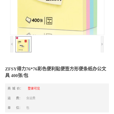
ZFSY得力76*76彩色便利贴便签方形便条纸办公文
具 400张/包
商 城 价：
登录可见
运 费：
含运费
单 位：
包