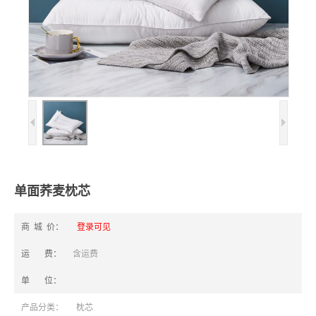
单面荞麦枕芯
商 城 价：
登录可见
运 费：
含运费
单 位：
产品分类：
枕芯