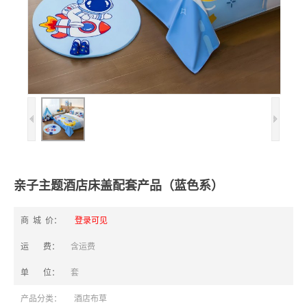
亲子主题酒店床盖配套产品（蓝色系）
商 城 价：
登录可见
运 费：
含运费
单 位：
套
产品分类：
酒店布草