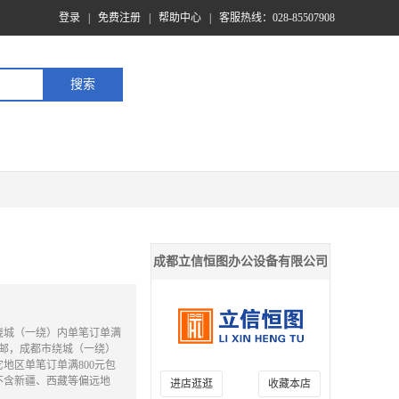
登录
|
免费注册
|
帮助中心
|
客服热线：028-85507908
成都立信恒图办公设备有限公司
绕城（一绕）内单笔订单满
包邮，成都市绕城（一绕）
地区单笔订单满800元包
不含新疆、西藏等偏远地
进店逛逛
收藏本店