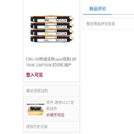
商品评论
暂无商品评论信息
CRG-329粉盒适用canon佳能LBP
7018C LBP7010C打印机 国产
登入可见
最近浏览过的
零件-惠普M227定
影组件
价格不可见
清除历史记录