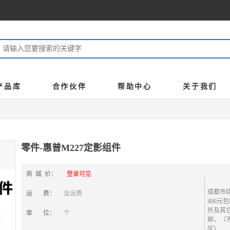
产品库
合作伙伴
帮助中心
关于我们
零件-惠普M227定影组件
商 城 价：
登录可见
成都市
运 费：
含运费
400元
外及其它
单 位：
个
邮，（
区）