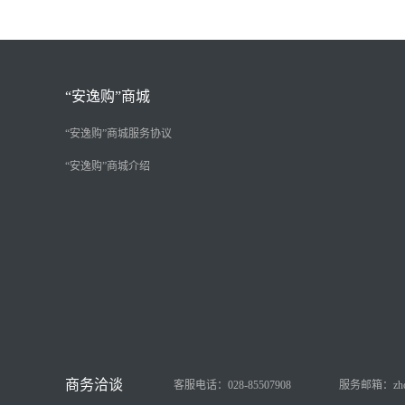
“安逸购”商城
“安逸购”商城服务协议
“安逸购”商城介绍
客服电话：028-85507908
服务邮箱：zhongy