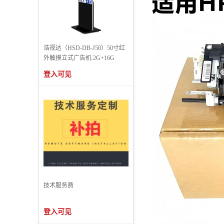
浩视达（HSD-DB-J50）50寸红
外触摸立式广告机 2G+16G
登入可见
技术服务费
登入可见