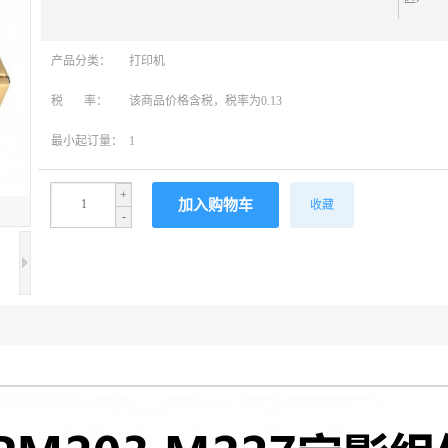
产品分类：
打印机
税 率：
该商品价格含税，税率为0.13
最小起订量：
1
+
收藏
-