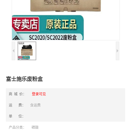
富士施乐废粉盒
商 城 价：
登录可见
运 费：
含运费
单 位：
产品分类：
硒鼓