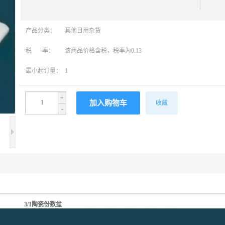
产品分类：
其他日用杂货
税 率：
该商品价格含税，税率为0.13
最小起订量：
1
+
收藏
-
/1陶瓷份数盆