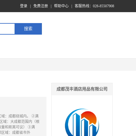
登录
|
免费注册
|
帮助中心
|
客服热线：028-85507908
成都茂丰酒店用品有限公司
区域：成都绕城内。 ②满
邮区域：大成都范围内（根
数量和距离可议） ③满
包邮区域：成都省市外