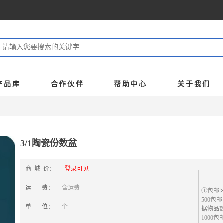
产品库
合作伙伴
帮助中心
关于我们
3/1陶瓷份数盆
商 城 价：
登录可见
运 费：
含运费
①包邮
500包
单 位：
个
据物品
1000