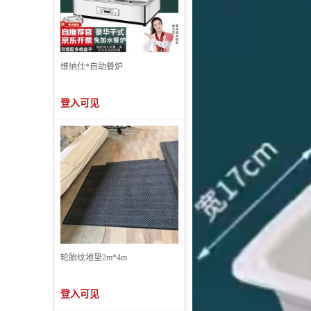
维纳仕*自助餐炉
登入可见
轮胎纹地垫2m*4m
登入可见