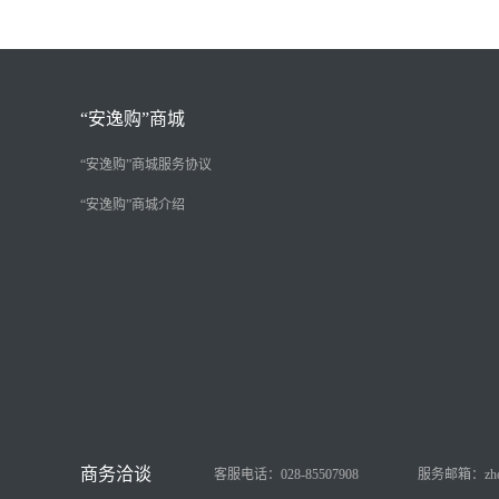
“安逸购”商城
“安逸购”商城服务协议
“安逸购”商城介绍
客服电话：028-85507908
服务邮箱：zhongy