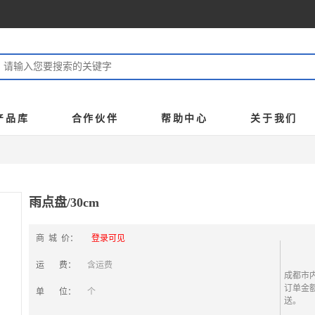
产品库
合作伙伴
帮助中心
关于我们
雨点盘/30cm
商 城 价：
登录可见
运 费：
含运费
成都市
订单金额
单 位：
个
送。