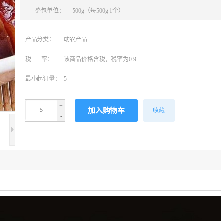
整包单位：
500g（每500g 1个）
产品分类：
助农产品
税 率：
该商品价格含税，税率为0.9
最小起订量：
5
+
收藏
-