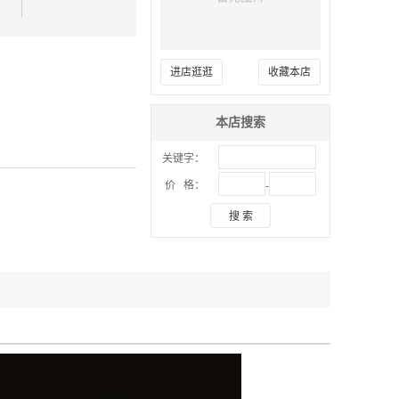
进店逛逛
收藏本店
本店搜索
关键字：
-
价 格：
搜 索