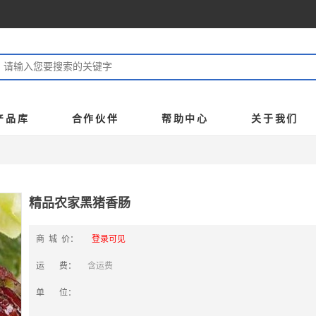
产品库
合作伙伴
帮助中心
关于我们
精品农家黑猪香肠
商 城 价：
登录可见
运 费：
含运费
单 位：