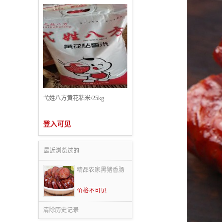
弋姓八方黄花粘米/25kg
登入可见
最近浏览过的
精品农家黑猪香肠
价格不可见
清除历史记录