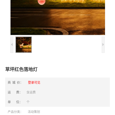
草坪红色落地灯
商 城 价：
登录可见
运 费：
含运费
单 位：
个
产品分类：
活动策划